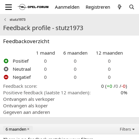
Aanmelden
Registreren
stutz1973
Feedback profile - stutz1973
Feedbackoverzicht
1 maand
6 maanden
12 maanden
Positief
0
0
0
Neutraal
0
0
0
Negatief
0
0
0
Feedback score
0 (
+0
/
0
/
-0
)
Positieve feedback (laatste 12 maanden)
0%
Ontvangen als verkoper
Ontvangen als koper
Gegeven aan anderen
6 maanden
Filters