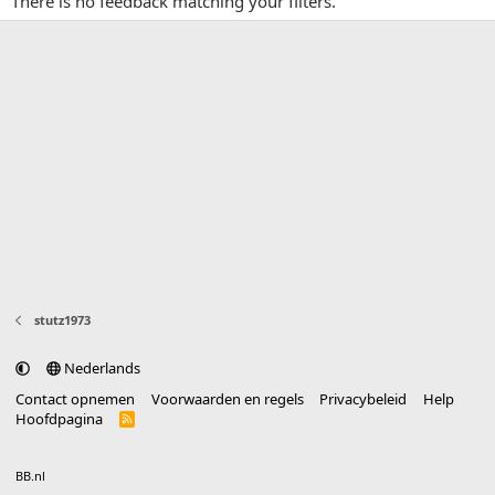
There is no feedback matching your filters.
stutz1973
Nederlands
Contact opnemen
Voorwaarden en regels
Privacybeleid
Help
Hoofdpagina
R
S
S
®
Community platform by XenForo
© 2010-2025 XenForo Ltd.
vertaald door
BB.nl