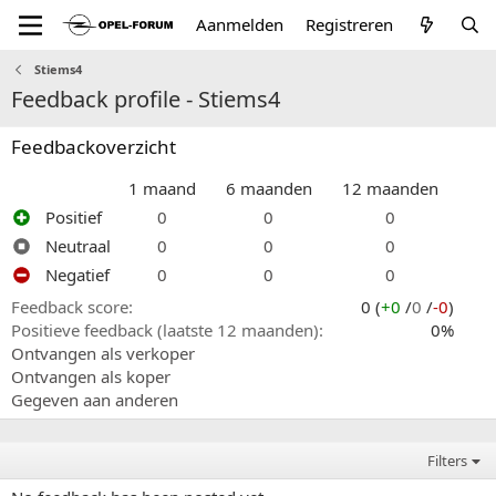
Aanmelden
Registreren
Stiems4
Feedback profile - Stiems4
Feedbackoverzicht
1 maand
6 maanden
12 maanden
Positief
0
0
0
Neutraal
0
0
0
Negatief
0
0
0
Feedback score
0 (
+0
/
0
/
-0
)
Positieve feedback (laatste 12 maanden)
0%
Ontvangen als verkoper
Ontvangen als koper
Gegeven aan anderen
Filters