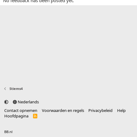
No feedback has been posted yet.
Stiems4
Nederlands
Contact opnemen
Voorwaarden en regels
Privacybeleid
Help
Hoofdpagina
R
S
S
®
Community platform by XenForo
© 2010-2025 XenForo Ltd.
vertaald door
BB.nl