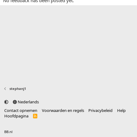
No feedback has been posted yet.
stephanj1
Nederlands
Contact opnemen
Voorwaarden en regels
Privacybeleid
Help
Hoofdpagina
R
S
S
®
Community platform by XenForo
© 2010-2025 XenForo Ltd.
vertaald door
BB.nl