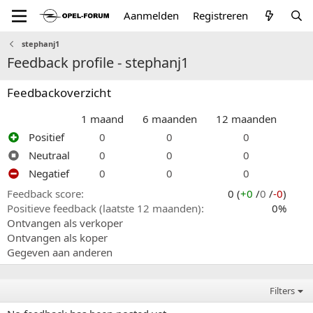
Aanmelden
Registreren
stephanj1
Feedback profile - stephanj1
Feedbackoverzicht
1 maand
6 maanden
12 maanden
Positief
0
0
0
Neutraal
0
0
0
Negatief
0
0
0
Feedback score
0 (
+0
/
0
/
-0
)
Positieve feedback (laatste 12 maanden)
0%
Ontvangen als verkoper
Ontvangen als koper
Gegeven aan anderen
Filters