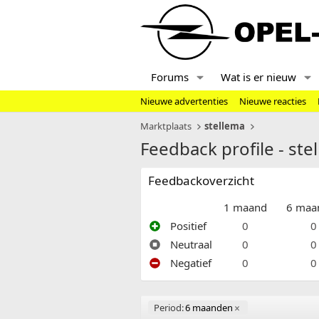
Forums
Wat is er nieuw
Nieuwe advertenties
Nieuwe reacties
Marktplaats
stellema
Feedback profile - ste
Feedbackoverzicht
1 maand
6 maa
Positief
0
0
Neutraal
0
0
Negatief
0
0
Period:
6 maanden