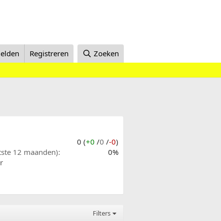
elden
Registreren
Zoeken
0 (
+0
/
0
/
-0
)
atste 12 maanden)
0%
r
Filters