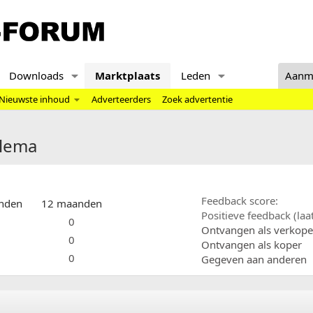
Downloads
Marktplaats
Leden
Aanm
Nieuwste inhoud
Adverteerders
Zoek advertentie
llema
Feedback score
nden
12 maanden
Positieve feedback (la
0
Ontvangen als verkope
0
Ontvangen als koper
0
Gegeven aan anderen