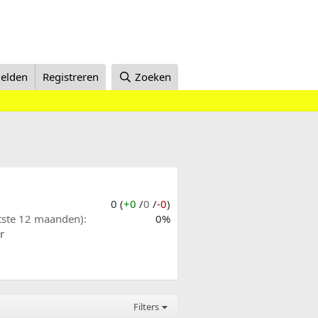
elden
Registreren
Zoeken
0 (
+0
/
0
/
-0
)
atste 12 maanden)
0%
r
Filters