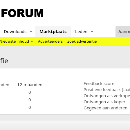
Downloads
Marktplaats
Leden
Aanm
Nieuwste inhoud
Adverteerders
Zoek advertentie
fie
Feedback score
nden
12 maanden
Positieve feedback (la
0
Ontvangen als verkope
0
Ontvangen als koper
0
Gegeven aan anderen