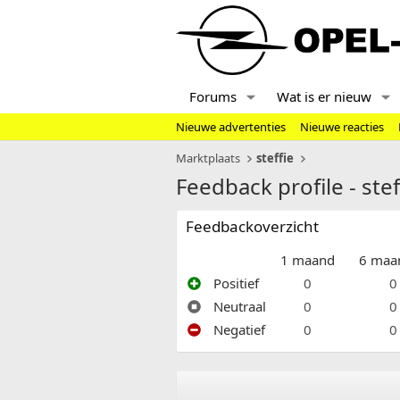
Forums
Wat is er nieuw
Nieuwe advertenties
Nieuwe reacties
Marktplaats
steffie
Feedback profile - stef
Feedbackoverzicht
1 maand
6 maa
Positief
0
0
Neutraal
0
0
Negatief
0
0