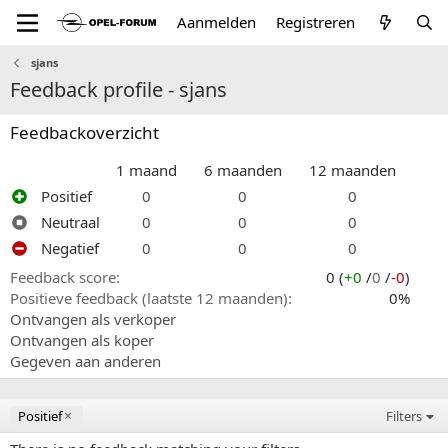
Aanmelden
Registreren
sjans
Feedback profile - sjans
Feedbackoverzicht
1 maand
6 maanden
12 maanden
Positief
0
0
0
Neutraal
0
0
0
Negatief
0
0
0
Feedback score
0 (
+0
/
0
/
-0
)
Positieve feedback (laatste 12 maanden)
0%
Ontvangen als verkoper
Ontvangen als koper
Gegeven aan anderen
Positief
Filters