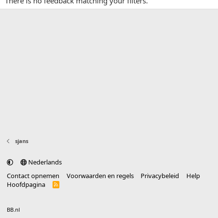
There is no feedback matching your filters.
sjans
Nederlands
Contact opnemen
Voorwaarden en regels
Privacybeleid
Help
Hoofdpagina
R
S
S
®
Community platform by XenForo
© 2010-2025 XenForo Ltd.
vertaald door
BB.nl