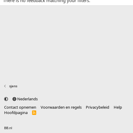
There is no feedback matching your filters.
sjans
Nederlands
Contact opnemen
Voorwaarden en regels
Privacybeleid
Help
Hoofdpagina
R
S
S
®
Community platform by XenForo
© 2010-2025 XenForo Ltd.
vertaald door
BB.nl