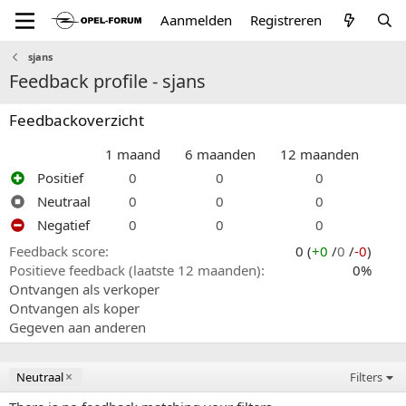
Aanmelden
Registreren
sjans
Feedback profile - sjans
Feedbackoverzicht
1 maand
6 maanden
12 maanden
Positief
0
0
0
Neutraal
0
0
0
Negatief
0
0
0
Feedback score
0 (
+0
/
0
/
-0
)
Positieve feedback (laatste 12 maanden)
0%
Ontvangen als verkoper
Ontvangen als koper
Gegeven aan anderen
Neutraal
Filters