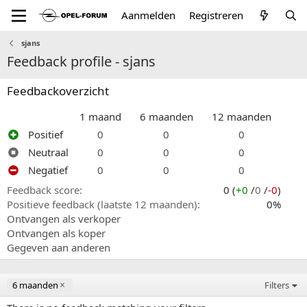
Aanmelden
Registreren
sjans
Feedback profile - sjans
Feedbackoverzicht
1 maand
6 maanden
12 maanden
Positief
0
0
0
Neutraal
0
0
0
Negatief
0
0
0
Feedback score
0 (
+0
/
0
/
-0
)
Positieve feedback (laatste 12 maanden)
0%
Ontvangen als verkoper
Ontvangen als koper
Gegeven aan anderen
6 maanden
Filters