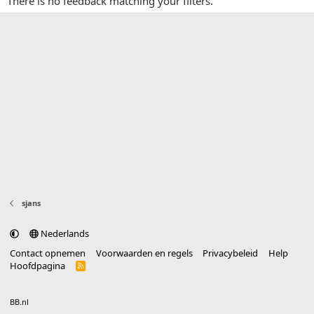
There is no feedback matching your filters.
sjans
Nederlands
Contact opnemen
Voorwaarden en regels
Privacybeleid
Help
Hoofdpagina
R
S
S
®
Community platform by XenForo
© 2010-2025 XenForo Ltd.
vertaald door
BB.nl