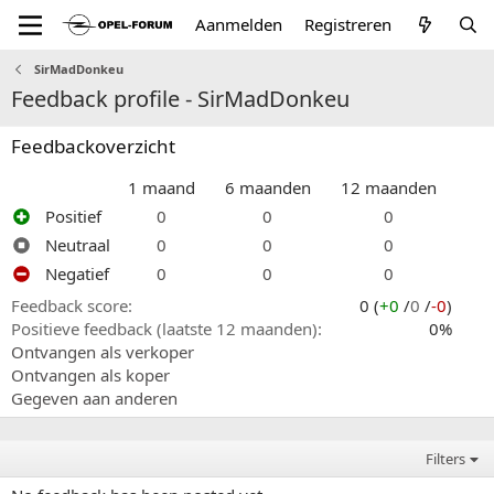
Aanmelden
Registreren
SirMadDonkeu
Feedback profile - SirMadDonkeu
Feedbackoverzicht
1 maand
6 maanden
12 maanden
Positief
0
0
0
Neutraal
0
0
0
Negatief
0
0
0
Feedback score
0 (
+0
/
0
/
-0
)
Positieve feedback (laatste 12 maanden)
0%
Ontvangen als verkoper
Ontvangen als koper
Gegeven aan anderen
Filters