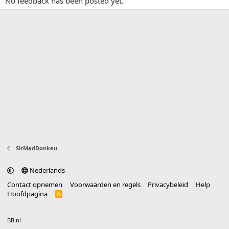
No feedback has been posted yet.
SirMadDonkeu
Nederlands
Contact opnemen
Voorwaarden en regels
Privacybeleid
Help
Hoofdpagina
R
S
S
®
Community platform by XenForo
© 2010-2025 XenForo Ltd.
vertaald door
BB.nl