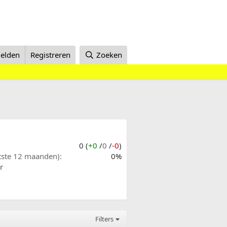
elden
Registreren
Zoeken
0 (
+0
/
0
/
-0
)
atste 12 maanden)
0%
r
Filters