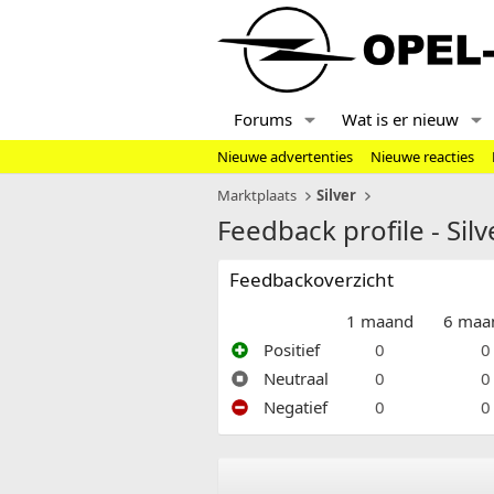
Forums
Wat is er nieuw
Nieuwe advertenties
Nieuwe reacties
Marktplaats
Silver
Feedback profile - Silv
Feedbackoverzicht
1 maand
6 maa
Positief
0
0
Neutraal
0
0
Negatief
0
0