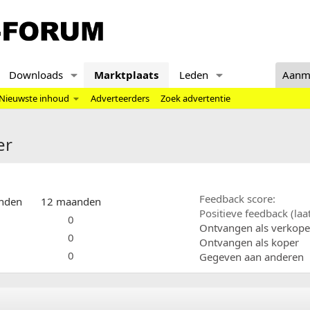
Downloads
Marktplaats
Leden
Aanm
Nieuwste inhoud
Adverteerders
Zoek advertentie
er
Feedback score
nden
12 maanden
Positieve feedback (la
0
Ontvangen als verkope
0
Ontvangen als koper
0
Gegeven aan anderen