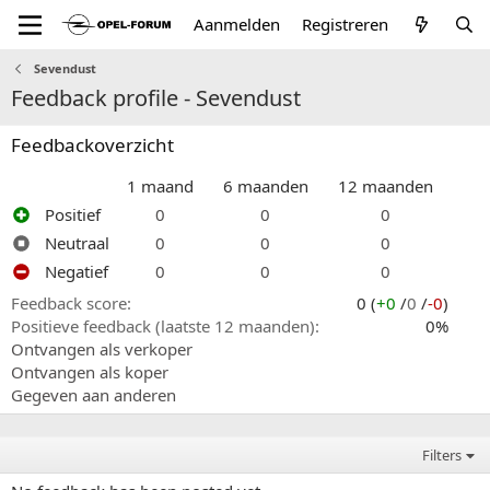
Aanmelden
Registreren
Sevendust
Feedback profile - Sevendust
Feedbackoverzicht
1 maand
6 maanden
12 maanden
Positief
0
0
0
Neutraal
0
0
0
Negatief
0
0
0
Feedback score
0 (
+0
/
0
/
-0
)
Positieve feedback (laatste 12 maanden)
0%
Ontvangen als verkoper
Ontvangen als koper
Gegeven aan anderen
Filters