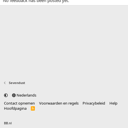
No feedback has been posted yet.
Sevendust
Nederlands
Contact opnemen
Voorwaarden en regels
Privacybeleid
Help
Hoofdpagina
R
S
S
®
Community platform by XenForo
© 2010-2025 XenForo Ltd.
vertaald door
BB.nl