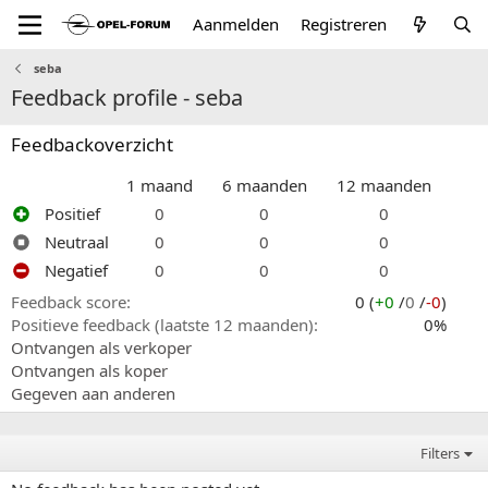
Aanmelden
Registreren
seba
Feedback profile - seba
Feedbackoverzicht
1 maand
6 maanden
12 maanden
Positief
0
0
0
Neutraal
0
0
0
Negatief
0
0
0
Feedback score
0 (
+0
/
0
/
-0
)
Positieve feedback (laatste 12 maanden)
0%
Ontvangen als verkoper
Ontvangen als koper
Gegeven aan anderen
Filters