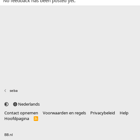
No feedback has been posted yet.
seba
Nederlands
Contact opnemen
Voorwaarden en regels
Privacybeleid
Help
Hoofdpagina
R
S
S
®
Community platform by XenForo
© 2010-2025 XenForo Ltd.
vertaald door
BB.nl