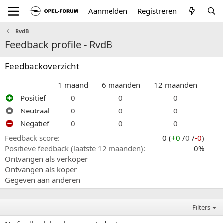
Aanmelden
Registreren
RvdB
Feedback profile - RvdB
Feedbackoverzicht
1 maand
6 maanden
12 maanden
Positief
0
0
0
Neutraal
0
0
0
Negatief
0
0
0
Feedback score
0 (
+0
/
0
/
-0
)
Positieve feedback (laatste 12 maanden)
0%
Ontvangen als verkoper
Ontvangen als koper
Gegeven aan anderen
Filters