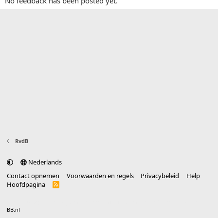
No feedback has been posted yet.
RvdB
Nederlands
Contact opnemen
Voorwaarden en regels
Privacybeleid
Help
Hoofdpagina
R
S
S
®
Community platform by XenForo
© 2010-2025 XenForo Ltd.
vertaald door
BB.nl