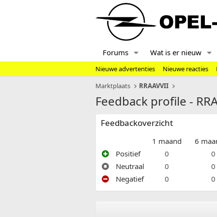
Forums
Wat is er nieuw
Nieuwe advertenties
Nieuwe reacties
Marktplaats
RRAAVVII
Feedback profile - RR
Feedbackoverzicht
1 maand
6 maa
Positief
0
0
Neutraal
0
0
Negatief
0
0