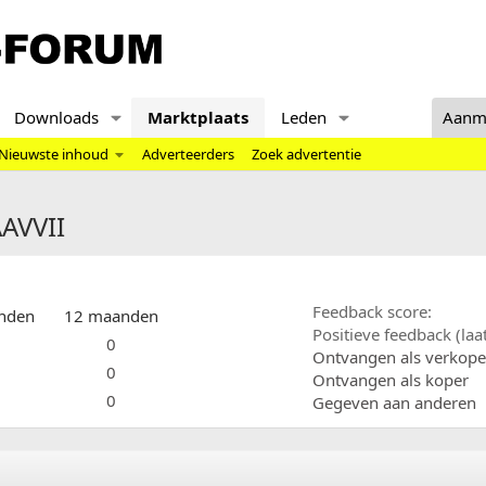
Downloads
Marktplaats
Leden
Aanm
Nieuwste inhoud
Adverteerders
Zoek advertentie
AAVVII
Feedback score
nden
12 maanden
Positieve feedback (la
0
Ontvangen als verkope
0
Ontvangen als koper
0
Gegeven aan anderen