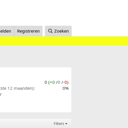
elden
Registreren
Zoeken
0 (
+0
/
0
/
-0
)
atste 12 maanden)
0%
r
Filters