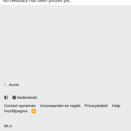
No feedback has been posted yet.
Ron50
Nederlands
Contact opnemen
Voorwaarden en regels
Privacybeleid
Help
Hoofdpagina
R
S
S
®
Community platform by XenForo
© 2010-2025 XenForo Ltd.
vertaald door
BB.nl