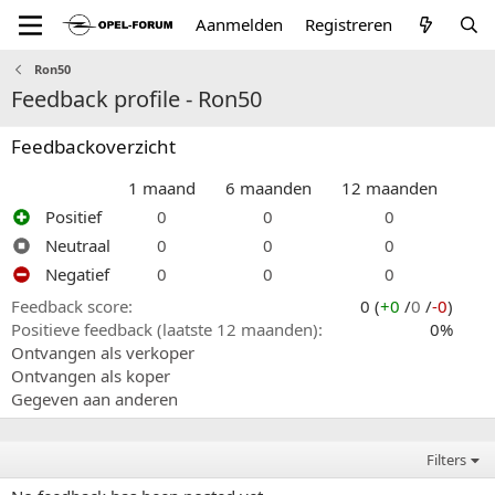
Aanmelden
Registreren
Ron50
Feedback profile - Ron50
Feedbackoverzicht
1 maand
6 maanden
12 maanden
Positief
0
0
0
Neutraal
0
0
0
Negatief
0
0
0
Feedback score
0 (
+0
/
0
/
-0
)
Positieve feedback (laatste 12 maanden)
0%
Ontvangen als verkoper
Ontvangen als koper
Gegeven aan anderen
Filters