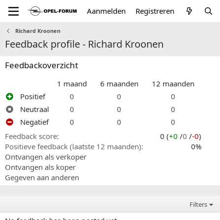
Aanmelden
Registreren
Richard Kroonen
Feedback profile - Richard Kroonen
Feedbackoverzicht
1 maand
6 maanden
12 maanden
Positief
0
0
0
Neutraal
0
0
0
Negatief
0
0
0
Feedback score
0 (
+0
/
0
/
-0
)
Positieve feedback (laatste 12 maanden)
0%
Ontvangen als verkoper
Ontvangen als koper
Gegeven aan anderen
Filters