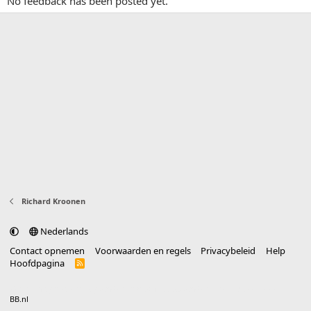
No feedback has been posted yet.
Richard Kroonen
Nederlands
Contact opnemen
Voorwaarden en regels
Privacybeleid
Help
Hoofdpagina
R
S
S
®
Community platform by XenForo
© 2010-2025 XenForo Ltd.
vertaald door
BB.nl