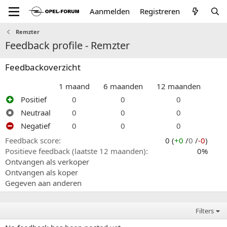
Aanmelden
Registreren
Remzter
Feedback profile - Remzter
Feedbackoverzicht
1 maand
6 maanden
12 maanden
Positief
0
0
0
Neutraal
0
0
0
Negatief
0
0
0
Feedback score
0 (
+0
/
0
/
-0
)
Positieve feedback (laatste 12 maanden)
0%
Ontvangen als verkoper
Ontvangen als koper
Gegeven aan anderen
Filters