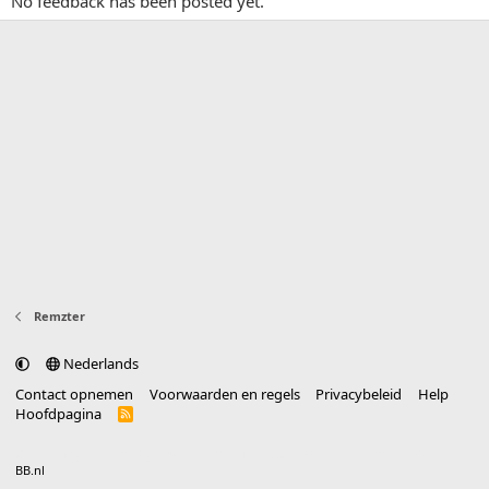
No feedback has been posted yet.
Remzter
Nederlands
Contact opnemen
Voorwaarden en regels
Privacybeleid
Help
Hoofdpagina
R
S
S
®
Community platform by XenForo
© 2010-2025 XenForo Ltd.
vertaald door
BB.nl