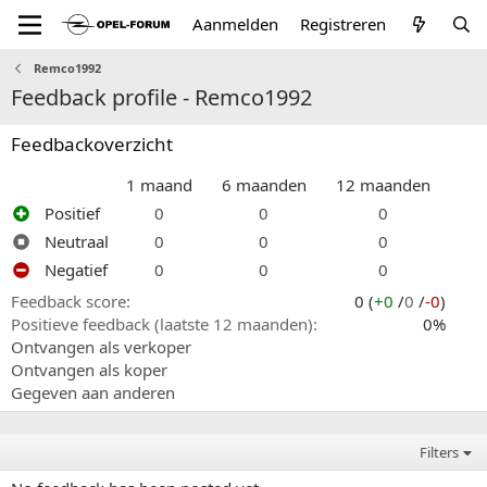
Aanmelden
Registreren
Remco1992
Feedback profile - Remco1992
Feedbackoverzicht
1 maand
6 maanden
12 maanden
Positief
0
0
0
Neutraal
0
0
0
Negatief
0
0
0
Feedback score
0 (
+0
/
0
/
-0
)
Positieve feedback (laatste 12 maanden)
0%
Ontvangen als verkoper
Ontvangen als koper
Gegeven aan anderen
Filters