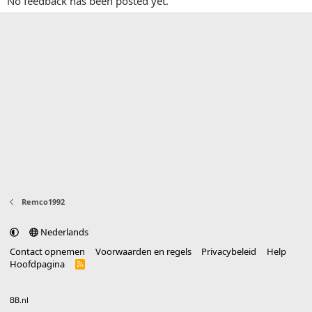
No feedback has been posted yet.
Remco1992
Nederlands
Contact opnemen
Voorwaarden en regels
Privacybeleid
Help
Hoofdpagina
R
S
S
®
Community platform by XenForo
© 2010-2025 XenForo Ltd.
vertaald door
BB.nl