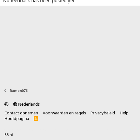
No feedback has been posted yet.
Ramon076
Nederlands
Contact opnemen
Voorwaarden en regels
Privacybeleid
Help
Hoofdpagina
R
S
S
®
Community platform by XenForo
© 2010-2025 XenForo Ltd.
vertaald door
BB.nl