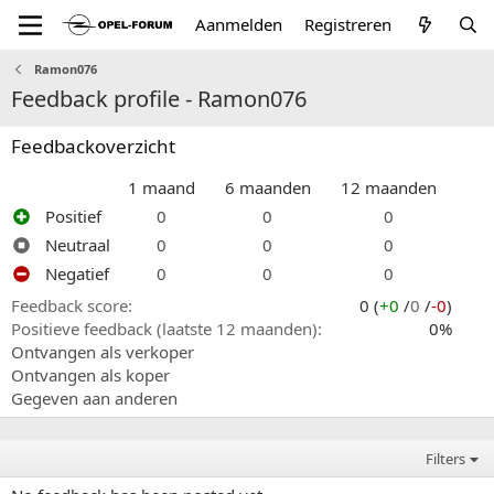
Aanmelden
Registreren
Ramon076
Feedback profile - Ramon076
Feedbackoverzicht
1 maand
6 maanden
12 maanden
Positief
0
0
0
Neutraal
0
0
0
Negatief
0
0
0
Feedback score
0 (
+0
/
0
/
-0
)
Positieve feedback (laatste 12 maanden)
0%
Ontvangen als verkoper
Ontvangen als koper
Gegeven aan anderen
Filters