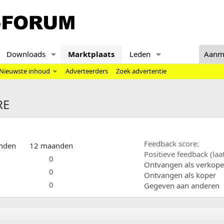
Downloads
Marktplaats
Leden
Aanm
Nieuwste inhoud
Adverteerders
Zoek advertentie
RE
Feedback score
nden
12 maanden
Positieve feedback (la
0
Ontvangen als verkope
0
Ontvangen als koper
0
Gegeven aan anderen