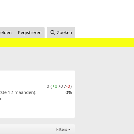
elden
Registreren
Zoeken
0 (
+0
/
0
/
-0
)
atste 12 maanden)
0%
r
Filters