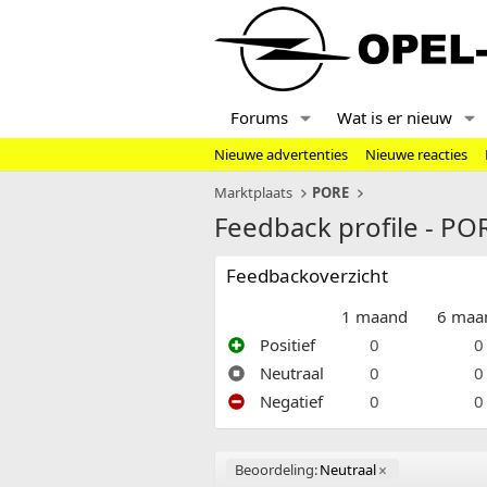
Forums
Wat is er nieuw
Nieuwe advertenties
Nieuwe reacties
Marktplaats
PORE
Feedback profile - PO
Feedbackoverzicht
1 maand
6 maa
Positief
0
0
Neutraal
0
0
Negatief
0
0
Beoordeling:
Neutraal