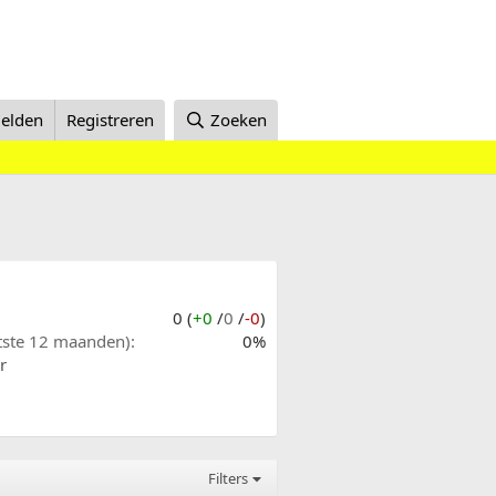
elden
Registreren
Zoeken
0 (
+0
/
0
/
-0
)
atste 12 maanden)
0%
r
Filters