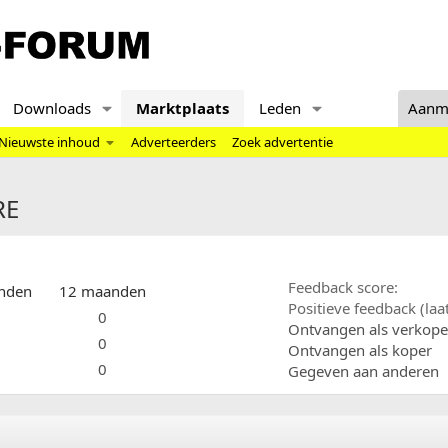
Downloads
Marktplaats
Leden
Aanm
Nieuwste inhoud
Adverteerders
Zoek advertentie
RE
Feedback score
nden
12 maanden
Positieve feedback (la
0
Ontvangen als verkope
0
Ontvangen als koper
0
Gegeven aan anderen