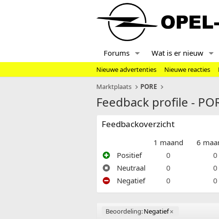
Forums
Wat is er nieuw
Nieuwe advertenties
Nieuwe reacties
Marktplaats
PORE
Feedback profile - PO
Feedbackoverzicht
1 maand
6 maa
Positief
0
0
Neutraal
0
0
Negatief
0
0
Beoordeling:
Negatief