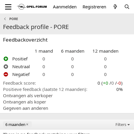
Aanmelden
Registreren
PORE
Feedback profile - PORE
Feedbackoverzicht
1 maand
6 maanden
12 maanden
Positief
0
0
0
Neutraal
0
0
0
Negatief
0
0
0
Feedback score
0 (
+0
/
0
/
-0
)
Positieve feedback (laatste 12 maanden)
0%
Ontvangen als verkoper
Ontvangen als koper
Gegeven aan anderen
6 maanden
Filters