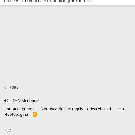
There is no feedback matching your filters.
PORE
Nederlands
Contact opnemen
Voorwaarden en regels
Privacybeleid
Help
Hoofdpagina
R
S
S
®
Community platform by XenForo
© 2010-2025 XenForo Ltd.
vertaald door
BB.nl