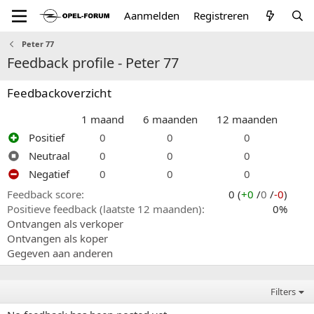
Aanmelden
Registreren
Peter 77
Feedback profile - Peter 77
Feedbackoverzicht
1 maand
6 maanden
12 maanden
Positief
0
0
0
Neutraal
0
0
0
Negatief
0
0
0
Feedback score
0 (
+0
/
0
/
-0
)
Positieve feedback (laatste 12 maanden)
0%
Ontvangen als verkoper
Ontvangen als koper
Gegeven aan anderen
Filters