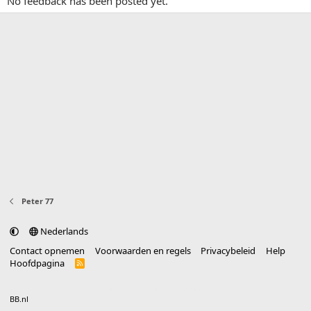
No feedback has been posted yet.
Peter 77
Nederlands
Contact opnemen
Voorwaarden en regels
Privacybeleid
Help
Hoofdpagina
R
S
S
®
Community platform by XenForo
© 2010-2025 XenForo Ltd.
vertaald door
BB.nl