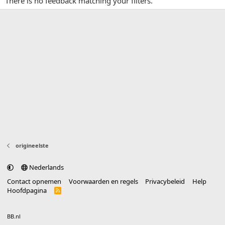
There is no feedback matching your filters.
origineelste
Nederlands
Contact opnemen
Voorwaarden en regels
Privacybeleid
Help
Hoofdpagina
R
S
S
®
Community platform by XenForo
© 2010-2025 XenForo Ltd.
vertaald door
BB.nl