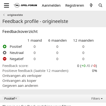
Aanmelden
Registreren
origineelste
Feedback profile - origineelste
Feedbackoverzicht
1 maand
6 maanden
12 maanden
Positief
0
0
0
Neutraal
0
0
0
Negatief
0
0
0
Feedback score
0 (
+0
/
0
/
-0
)
Positieve feedback (laatste 12 maanden)
0%
Ontvangen als verkoper
Ontvangen als koper
Gegeven aan anderen
Positief
Filters