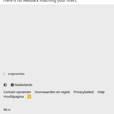
There is no feedback matching your filters.
origineelste
Nederlands
Contact opnemen
Voorwaarden en regels
Privacybeleid
Help
Hoofdpagina
R
S
S
®
Community platform by XenForo
© 2010-2025 XenForo Ltd.
vertaald door
BB.nl