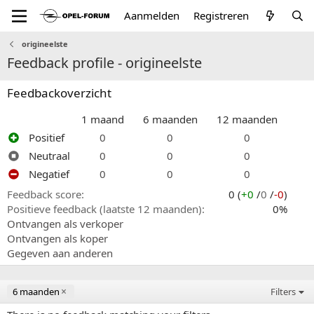
Aanmelden
Registreren
origineelste
Feedback profile - origineelste
Feedbackoverzicht
1 maand
6 maanden
12 maanden
Positief
0
0
0
Neutraal
0
0
0
Negatief
0
0
0
Feedback score
0 (
+0
/
0
/
-0
)
Positieve feedback (laatste 12 maanden)
0%
Ontvangen als verkoper
Ontvangen als koper
Gegeven aan anderen
6 maanden
Filters