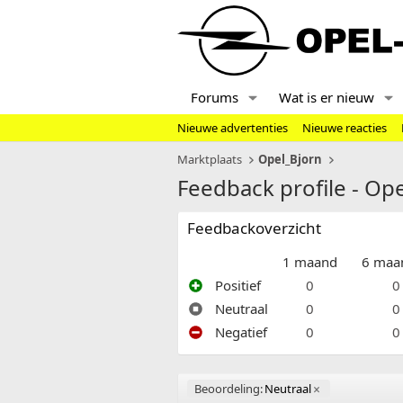
Forums
Wat is er nieuw
Nieuwe advertenties
Nieuwe reacties
Marktplaats
Opel_Bjorn
Feedback profile - Op
Feedbackoverzicht
1 maand
6 maa
Positief
0
0
Neutraal
0
0
Negatief
0
0
Beoordeling:
Neutraal