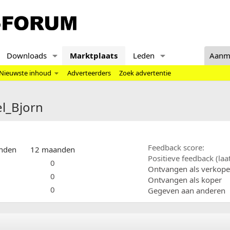
Downloads
Marktplaats
Leden
Aanm
Nieuwste inhoud
Adverteerders
Zoek advertentie
el_Bjorn
Feedback score
nden
12 maanden
Positieve feedback (la
0
Ontvangen als verkope
0
Ontvangen als koper
0
Gegeven aan anderen