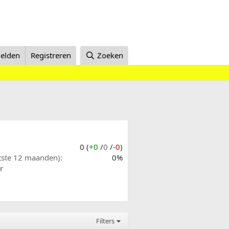
elden
Registreren
Zoeken
0 (
+0
/
0
/
-0
)
atste 12 maanden)
0%
r
Filters