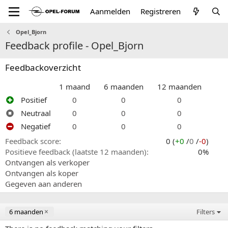
Aanmelden
Registreren
Opel_Bjorn
Feedback profile - Opel_Bjorn
Feedbackoverzicht
1 maand
6 maanden
12 maanden
Positief
0
0
0
Neutraal
0
0
0
Negatief
0
0
0
Feedback score
0 (
+0
/
0
/
-0
)
Positieve feedback (laatste 12 maanden)
0%
Ontvangen als verkoper
Ontvangen als koper
Gegeven aan anderen
6 maanden
Filters