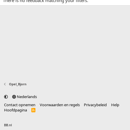
There is no feedback matching your filters.
Opel_Bjorn
Nederlands
Contact opnemen
Voorwaarden en regels
Privacybeleid
Help
Hoofdpagina
R
S
S
®
Community platform by XenForo
© 2010-2025 XenForo Ltd.
vertaald door
BB.nl