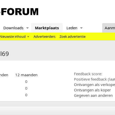
Downloads
Marktplaats
Leden
Aanm
Nieuwste inhoud
Adverteerders
Zoek advertentie
el69
Feedback score
nden
12 maanden
Positieve feedback (la
0
Ontvangen als verkope
0
Ontvangen als koper
0
Gegeven aan anderen