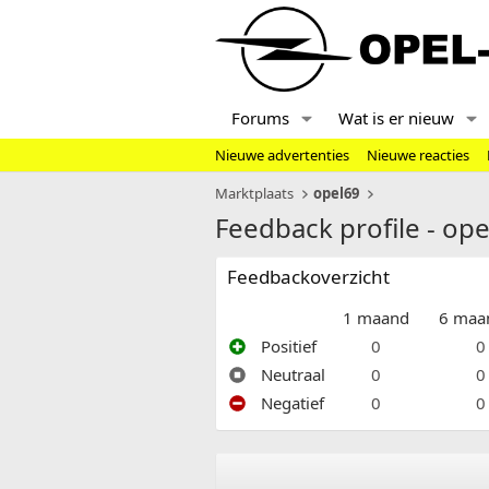
Forums
Wat is er nieuw
Nieuwe advertenties
Nieuwe reacties
Marktplaats
opel69
Feedback profile - op
Feedbackoverzicht
1 maand
6 maa
Positief
0
0
Neutraal
0
0
Negatief
0
0