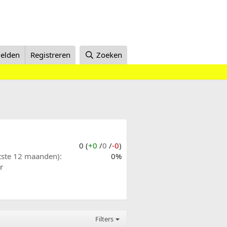
elden
Registreren
Zoeken
0 (
+0
/
0
/
-0
)
atste 12 maanden)
0%
r
Filters