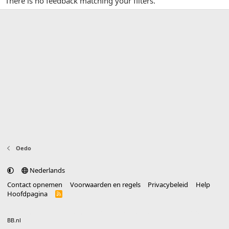
There is no feedback matching your filters.
Oedo
Nederlands
Contact opnemen
Voorwaarden en regels
Privacybeleid
Help
Hoofdpagina
R
S
S
®
Community platform by XenForo
© 2010-2025 XenForo Ltd.
vertaald door
BB.nl