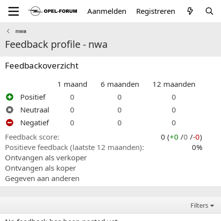
Aanmelden
Registreren
nwa
Feedback profile - nwa
Feedbackoverzicht
1 maand
6 maanden
12 maanden
Positief
0
0
0
Neutraal
0
0
0
Negatief
0
0
0
Feedback score
0 (
+0
/
0
/
-0
)
Positieve feedback (laatste 12 maanden)
0%
Ontvangen als verkoper
Ontvangen als koper
Gegeven aan anderen
Filters