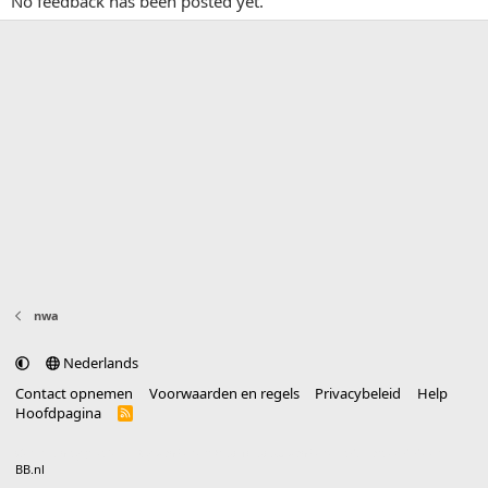
No feedback has been posted yet.
nwa
Nederlands
Contact opnemen
Voorwaarden en regels
Privacybeleid
Help
Hoofdpagina
R
S
S
®
Community platform by XenForo
© 2010-2025 XenForo Ltd.
vertaald door
BB.nl