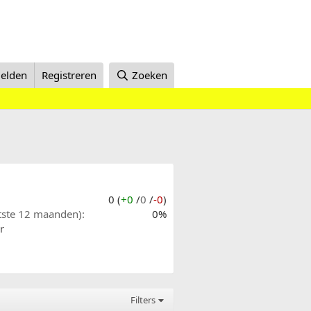
elden
Registreren
Zoeken
0 (
+0
/
0
/
-0
)
atste 12 maanden)
0%
r
Filters