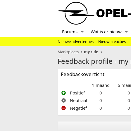
Forums
Wat is er nieuw
Nieuwe advertenties
Nieuwe reacties
Marktplaats
my ride
Feedback profile - my 
Feedbackoverzicht
1 maand
6 maa
Positief
0
0
Neutraal
0
0
Negatief
0
0