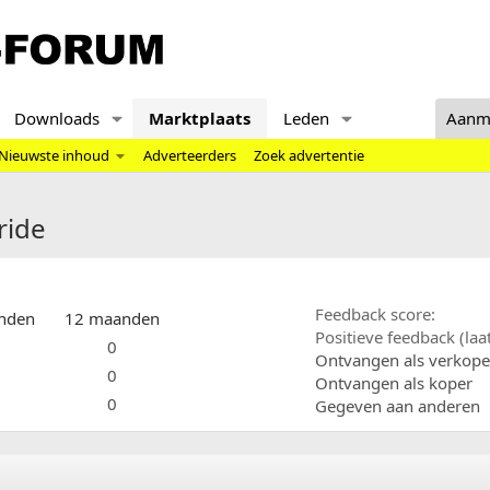
Downloads
Marktplaats
Leden
Aanm
Nieuwste inhoud
Adverteerders
Zoek advertentie
ride
Feedback score
nden
12 maanden
Positieve feedback (la
0
Ontvangen als verkope
0
Ontvangen als koper
0
Gegeven aan anderen