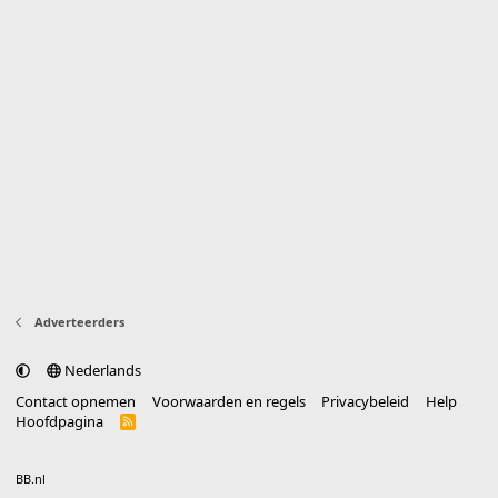
Adverteerders
Nederlands
Contact opnemen
Voorwaarden en regels
Privacybeleid
Help
Hoofdpagina
R
S
S
®
Community platform by XenForo
© 2010-2025 XenForo Ltd.
vertaald door
BB.nl