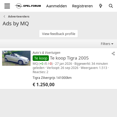
Aanmelden
Registreren
Adverteerders
Ads by MQ
View feedback profile
Filters
Auto's & Voertuigen
Te koop Tigra 2005
Te koop
MQ
(
+0
/
0
/
-0
)
27 jan 2026
Bijgewerkt
34 minuten
geleden
Verloopt
26 sep 2026
Weergaven
1.513
Reacties
2
Tigra Zilvergrijs 141000km
€ 1.250,00