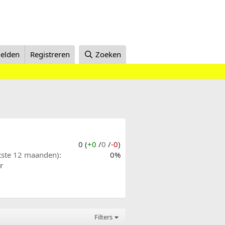
elden
Registreren
Zoeken
0 (
+0
/
0
/
-0
)
atste 12 maanden)
0%
r
Filters