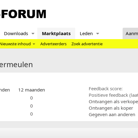
Downloads
Marktplaats
Leden
Aanm
Nieuwste inhoud
Adverteerders
Zoek advertentie
vermeulen
Feedback score
nden
12 maanden
Positieve feedback (la
0
Ontvangen als verkope
0
Ontvangen als koper
0
Gegeven aan anderen