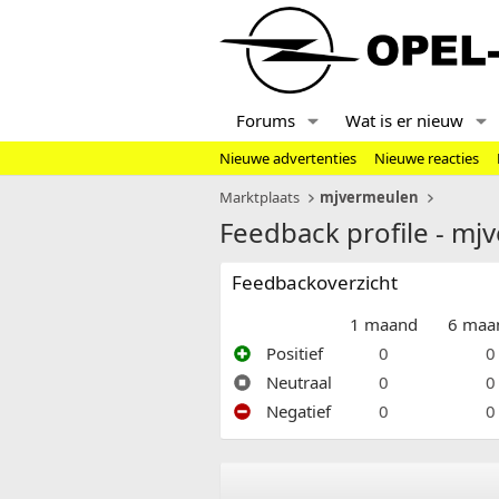
Forums
Wat is er nieuw
Nieuwe advertenties
Nieuwe reacties
Marktplaats
mjvermeulen
Feedback profile - mj
Feedbackoverzicht
1 maand
6 maa
Positief
0
0
Neutraal
0
0
Negatief
0
0