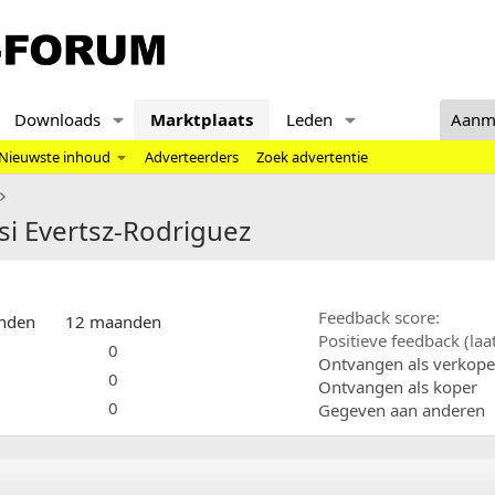
Downloads
Marktplaats
Leden
Aanm
Nieuwste inhoud
Adverteerders
Zoek advertentie
si Evertsz-Rodriguez
Feedback score
nden
12 maanden
Positieve feedback (la
0
Ontvangen als verkope
0
Ontvangen als koper
0
Gegeven aan anderen