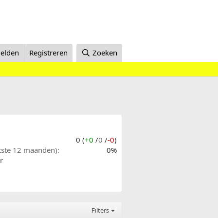
elden
Registreren
Zoeken
0 (
+0
/
0
/
-0
)
atste 12 maanden)
0%
r
Filters