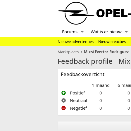
Forums
Wat is er nieuw
Nieuwe advertenties
Nieuwe reacties
Marktplaats
Mixsi Evertsz-Rodriguez
Feedback profile - Mix
Feedbackoverzicht
1 maand
6 maa
Positief
0
0
Neutraal
0
0
Negatief
0
0