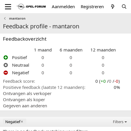
Aanmelden
Registreren
mantaron
Feedback profile - mantaron
Feedbackoverzicht
1 maand
6 maanden
12 maanden
Positief
0
0
0
Neutraal
0
0
0
Negatief
0
0
0
Feedback score
0 (
+0
/
0
/
-0
)
Positieve feedback (laatste 12 maanden)
0%
Ontvangen als verkoper
Ontvangen als koper
Gegeven aan anderen
Negatief
Filters