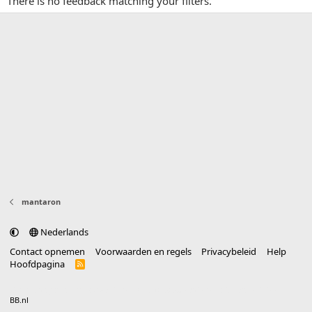
There is no feedback matching your filters.
mantaron
Nederlands
Contact opnemen
Voorwaarden en regels
Privacybeleid
Help
Hoofdpagina
R
S
S
®
Community platform by XenForo
© 2010-2025 XenForo Ltd.
vertaald door
BB.nl