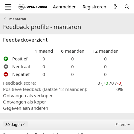
Aanmelden
Registreren
mantaron
Feedback profile - mantaron
Feedbackoverzicht
1 maand
6 maanden
12 maanden
Positief
0
0
0
Neutraal
0
0
0
Negatief
0
0
0
Feedback score
0 (
+0
/
0
/
-0
)
Positieve feedback (laatste 12 maanden)
0%
Ontvangen als verkoper
Ontvangen als koper
Gegeven aan anderen
30 dagen
Filters