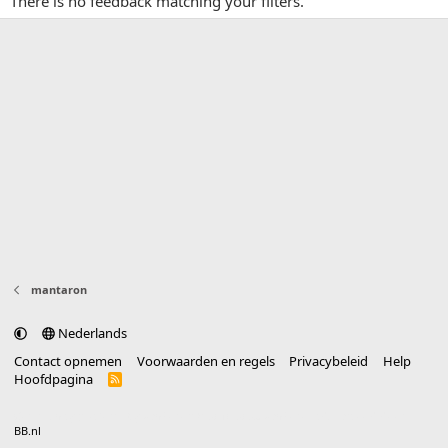
There is no feedback matching your filters.
mantaron
Nederlands
Contact opnemen
Voorwaarden en regels
Privacybeleid
Help
Hoofdpagina
R
S
S
®
Community platform by XenForo
© 2010-2025 XenForo Ltd.
vertaald door
BB.nl