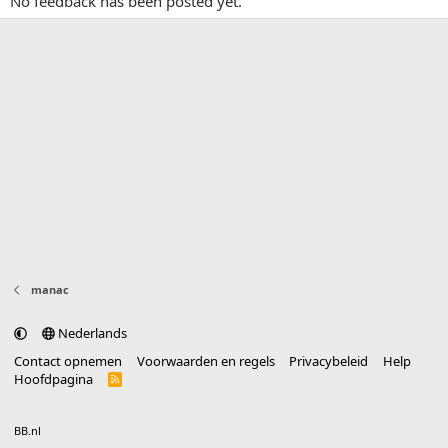
No feedback has been posted yet.
manac
Nederlands
Contact opnemen
Voorwaarden en regels
Privacybeleid
Help
Hoofdpagina
R
S
S
®
Community platform by XenForo
© 2010-2025 XenForo Ltd.
vertaald door
BB.nl