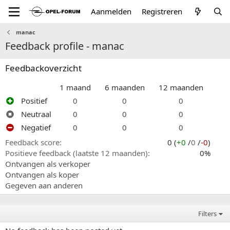
Aanmelden
Registreren
manac
Feedback profile - manac
Feedbackoverzicht
1 maand
6 maanden
12 maanden
Positief
0
0
0
Neutraal
0
0
0
Negatief
0
0
0
Feedback score
0 (
+0
/
0
/
-0
)
Positieve feedback (laatste 12 maanden)
0%
Ontvangen als verkoper
Ontvangen als koper
Gegeven aan anderen
Filters