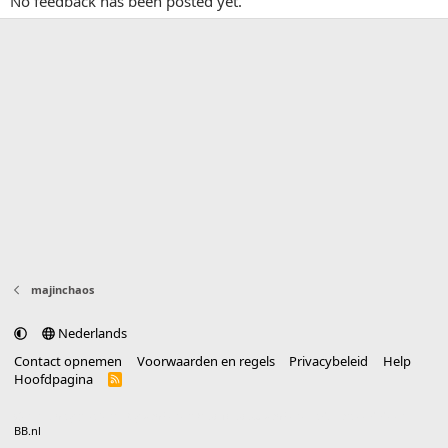
No feedback has been posted yet.
majinchaos
Nederlands
Contact opnemen
Voorwaarden en regels
Privacybeleid
Help
Hoofdpagina
R
S
S
®
Community platform by XenForo
© 2010-2025 XenForo Ltd.
vertaald door
BB.nl