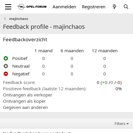
Aanmelden
Registreren
majinchaos
Feedback profile - majinchaos
Feedbackoverzicht
1 maand
6 maanden
12 maanden
Positief
0
0
0
Neutraal
0
0
0
Negatief
0
0
0
Feedback score
0 (
+0
/
0
/
-0
)
Positieve feedback (laatste 12 maanden)
0%
Ontvangen als verkoper
Ontvangen als koper
Gegeven aan anderen
Filters