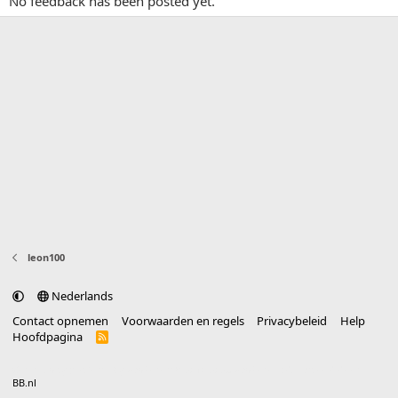
No feedback has been posted yet.
leon100
Nederlands
Contact opnemen
Voorwaarden en regels
Privacybeleid
Help
Hoofdpagina
R
S
S
®
Community platform by XenForo
© 2010-2025 XenForo Ltd.
vertaald door
BB.nl