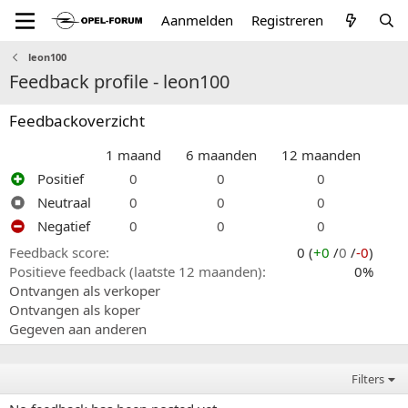
Aanmelden
Registreren
leon100
Feedback profile - leon100
Feedbackoverzicht
1 maand
6 maanden
12 maanden
Positief
0
0
0
Neutraal
0
0
0
Negatief
0
0
0
Feedback score
0 (
+0
/
0
/
-0
)
Positieve feedback (laatste 12 maanden)
0%
Ontvangen als verkoper
Ontvangen als koper
Gegeven aan anderen
Filters