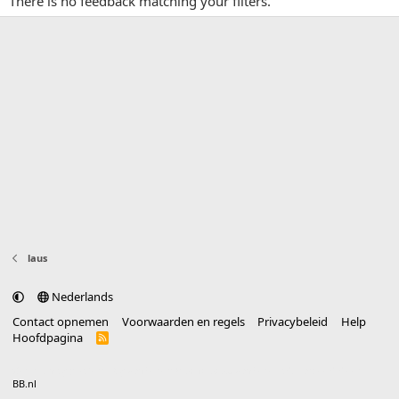
There is no feedback matching your filters.
laus
Nederlands
Contact opnemen
Voorwaarden en regels
Privacybeleid
Help
Hoofdpagina
R
S
S
®
Community platform by XenForo
© 2010-2025 XenForo Ltd.
vertaald door
BB.nl