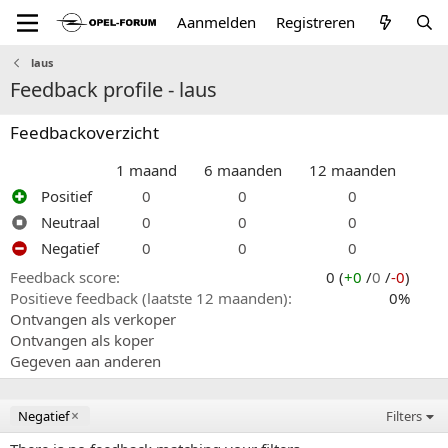
Aanmelden
Registreren
laus
Feedback profile - laus
Feedbackoverzicht
1 maand
6 maanden
12 maanden
Positief
0
0
0
Neutraal
0
0
0
Negatief
0
0
0
Feedback score
0 (
+0
/
0
/
-0
)
Positieve feedback (laatste 12 maanden)
0%
Ontvangen als verkoper
Ontvangen als koper
Gegeven aan anderen
Negatief
Filters