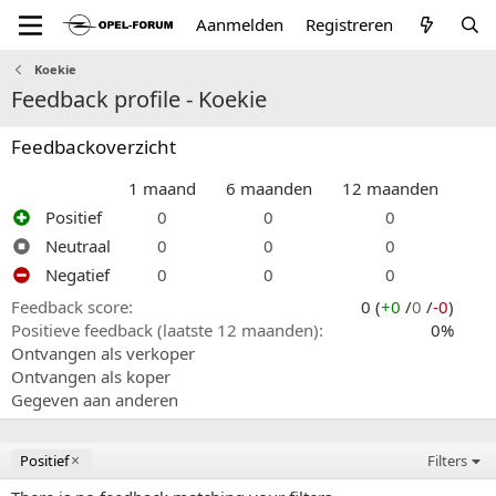
Aanmelden
Registreren
Koekie
Feedback profile - Koekie
Feedbackoverzicht
1 maand
6 maanden
12 maanden
Positief
0
0
0
Neutraal
0
0
0
Negatief
0
0
0
Feedback score
0 (
+0
/
0
/
-0
)
Positieve feedback (laatste 12 maanden)
0%
Ontvangen als verkoper
Ontvangen als koper
Gegeven aan anderen
Positief
Filters