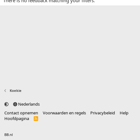
There is no feedback matching your filters.
Koekie
Nederlands
Contact opnemen
Voorwaarden en regels
Privacybeleid
Help
Hoofdpagina
R
S
S
®
Community platform by XenForo
© 2010-2025 XenForo Ltd.
vertaald door
BB.nl