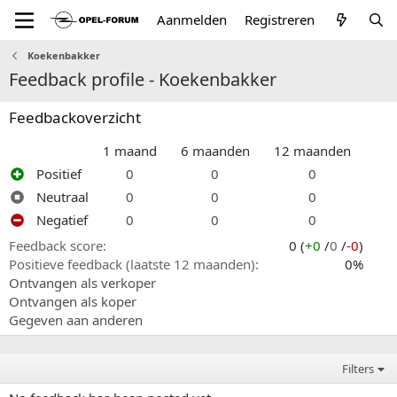
Aanmelden
Registreren
Koekenbakker
Feedback profile - Koekenbakker
Feedbackoverzicht
1 maand
6 maanden
12 maanden
Positief
0
0
0
Neutraal
0
0
0
Negatief
0
0
0
Feedback score
0 (
+0
/
0
/
-0
)
Positieve feedback (laatste 12 maanden)
0%
Ontvangen als verkoper
Ontvangen als koper
Gegeven aan anderen
Filters