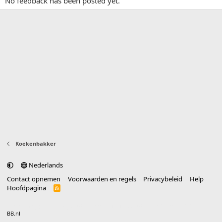
No feedback has been posted yet.
Koekenbakker
Nederlands
Contact opnemen
Voorwaarden en regels
Privacybeleid
Help
Hoofdpagina
R
S
S
®
Community platform by XenForo
© 2010-2025 XenForo Ltd.
vertaald door
BB.nl