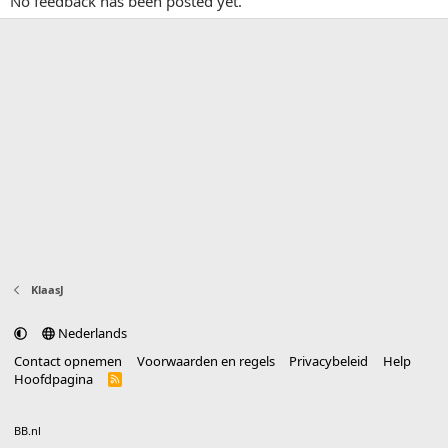
No feedback has been posted yet.
KlaasJ
Nederlands
Contact opnemen
Voorwaarden en regels
Privacybeleid
Help
Hoofdpagina
R
S
S
®
Community platform by XenForo
© 2010-2025 XenForo Ltd.
vertaald door
BB.nl