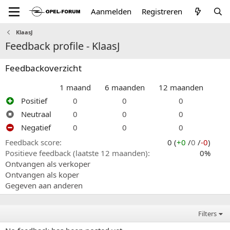
Aanmelden
Registreren
KlaasJ
Feedback profile - KlaasJ
Feedbackoverzicht
1 maand
6 maanden
12 maanden
Positief
0
0
0
Neutraal
0
0
0
Negatief
0
0
0
Feedback score
0 (
+0
/
0
/
-0
)
Positieve feedback (laatste 12 maanden)
0%
Ontvangen als verkoper
Ontvangen als koper
Gegeven aan anderen
Filters