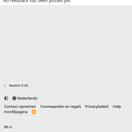
No feedback has been posted yet.
Kadett D 83
Nederlands
Contact opnemen
Voorwaarden en regels
Privacybeleid
Help
Hoofdpagina
R
S
S
®
Community platform by XenForo
© 2010-2025 XenForo Ltd.
vertaald door
BB.nl