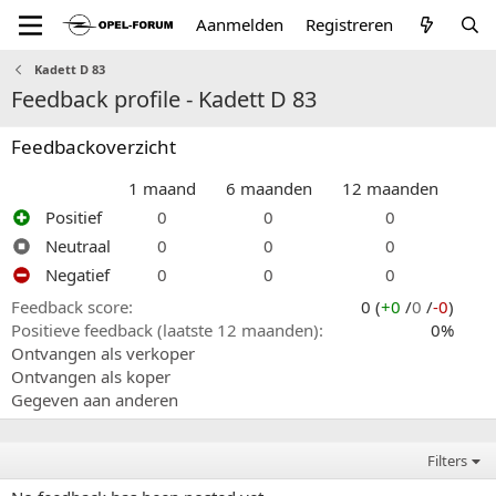
Aanmelden
Registreren
Kadett D 83
Feedback profile - Kadett D 83
Feedbackoverzicht
1 maand
6 maanden
12 maanden
Positief
0
0
0
Neutraal
0
0
0
Negatief
0
0
0
Feedback score
0 (
+0
/
0
/
-0
)
Positieve feedback (laatste 12 maanden)
0%
Ontvangen als verkoper
Ontvangen als koper
Gegeven aan anderen
Filters