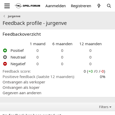
Aanmelden
Registreren
jurgenve
Feedback profile - jurgenve
Feedbackoverzicht
1 maand
6 maanden
12 maanden
Positief
0
0
0
Neutraal
0
0
0
Negatief
0
0
0
Feedback score
0 (
+0
/
0
/
-0
)
Positieve feedback (laatste 12 maanden)
0%
Ontvangen als verkoper
Ontvangen als koper
Gegeven aan anderen
Filters