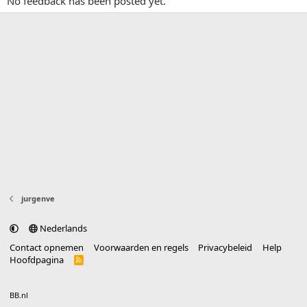
No feedback has been posted yet.
jurgenve
Nederlands
Contact opnemen
Voorwaarden en regels
Privacybeleid
Help
Hoofdpagina
R
S
S
®
Community platform by XenForo
© 2010-2025 XenForo Ltd.
vertaald door
BB.nl