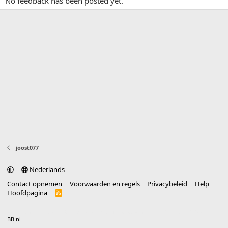
No feedback has been posted yet.
joost077
Nederlands
Contact opnemen
Voorwaarden en regels
Privacybeleid
Help
Hoofdpagina
R
S
S
®
Community platform by XenForo
© 2010-2025 XenForo Ltd.
vertaald door
BB.nl