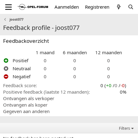
Aanmelden
Registreren
joost077
Feedback profile - joost077
Feedbackoverzicht
1 maand
6 maanden
12 maanden
Positief
0
0
0
Neutraal
0
0
0
Negatief
0
0
0
Feedback score
0 (
+0
/
0
/
-0
)
Positieve feedback (laatste 12 maanden)
0%
Ontvangen als verkoper
Ontvangen als koper
Gegeven aan anderen
Filters