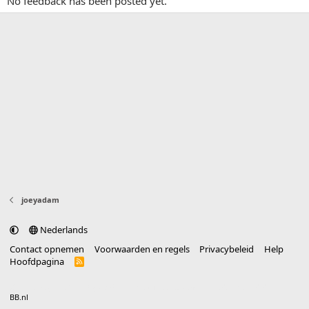
No feedback has been posted yet.
joeyadam
Nederlands
Contact opnemen
Voorwaarden en regels
Privacybeleid
Help
Hoofdpagina
R
S
S
®
Community platform by XenForo
© 2010-2025 XenForo Ltd.
vertaald door
BB.nl