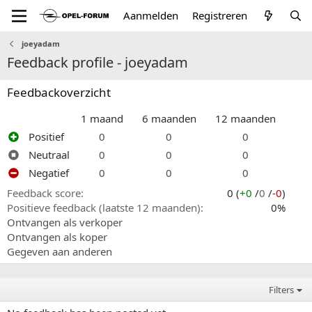
Aanmelden
Registreren
joeyadam
Feedback profile - joeyadam
Feedbackoverzicht
1 maand
6 maanden
12 maanden
Positief
0
0
0
Neutraal
0
0
0
Negatief
0
0
0
Feedback score
0 (
+0
/
0
/
-0
)
Positieve feedback (laatste 12 maanden)
0%
Ontvangen als verkoper
Ontvangen als koper
Gegeven aan anderen
Filters