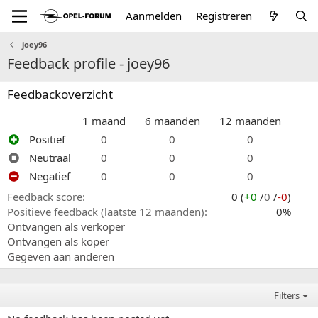
Aanmelden
Registreren
joey96
Feedback profile - joey96
Feedbackoverzicht
1 maand
6 maanden
12 maanden
Positief
0
0
0
Neutraal
0
0
0
Negatief
0
0
0
Feedback score
0 (
+0
/
0
/
-0
)
Positieve feedback (laatste 12 maanden)
0%
Ontvangen als verkoper
Ontvangen als koper
Gegeven aan anderen
Filters