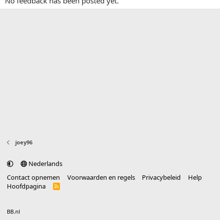
No feedback has been posted yet.
joey96
Nederlands
Contact opnemen
Voorwaarden en regels
Privacybeleid
Help
Hoofdpagina
R
S
S
®
Community platform by XenForo
© 2010-2025 XenForo Ltd.
vertaald door
BB.nl