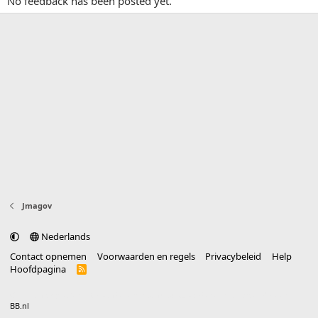
No feedback has been posted yet.
Jmagov
Nederlands
Contact opnemen
Voorwaarden en regels
Privacybeleid
Help
Hoofdpagina
R
S
S
®
Community platform by XenForo
© 2010-2025 XenForo Ltd.
vertaald door
BB.nl