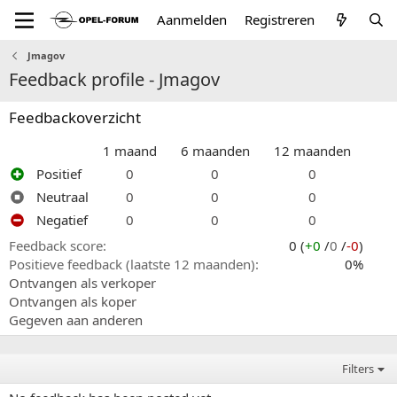
Aanmelden
Registreren
Jmagov
Feedback profile - Jmagov
Feedbackoverzicht
1 maand
6 maanden
12 maanden
Positief
0
0
0
Neutraal
0
0
0
Negatief
0
0
0
Feedback score
0 (
+0
/
0
/
-0
)
Positieve feedback (laatste 12 maanden)
0%
Ontvangen als verkoper
Ontvangen als koper
Gegeven aan anderen
Filters