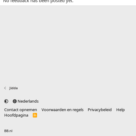
No feedback has been posted yet.
Jidda
Nederlands
Contact opnemen
Voorwaarden en regels
Privacybeleid
Help
Hoofdpagina
R
S
S
®
Community platform by XenForo
© 2010-2025 XenForo Ltd.
vertaald door
BB.nl