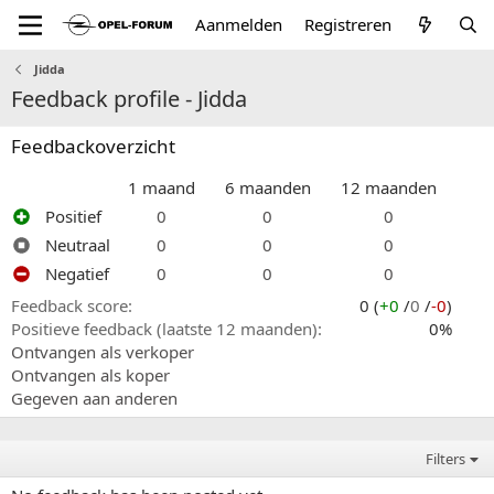
Aanmelden
Registreren
Jidda
Feedback profile - Jidda
Feedbackoverzicht
1 maand
6 maanden
12 maanden
Positief
0
0
0
Neutraal
0
0
0
Negatief
0
0
0
Feedback score
0 (
+0
/
0
/
-0
)
Positieve feedback (laatste 12 maanden)
0%
Ontvangen als verkoper
Ontvangen als koper
Gegeven aan anderen
Filters